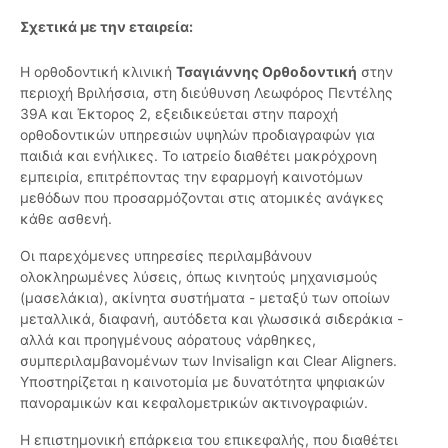
Σχετικά με την εταιρεία:
Η ορθοδοντική κλινική
Τσαγιάννης Ορθοδοντική
στην
περιοχή Βριλήσσια, στη διεύθυνση Λεωφόρος Πεντέλης
39Α και Έκτορος 2, εξειδικεύεται στην παροχή
ορθοδοντικών υπηρεσιών υψηλών προδιαγραφών για
παιδιά και ενήλικες. Το ιατρείο διαθέτει μακρόχρονη
εμπειρία, επιτρέποντας την εφαρμογή καινοτόμων
μεθόδων που προσαρμόζονται στις ατομικές ανάγκες
κάθε ασθενή.
Οι παρεχόμενες υπηρεσίες περιλαμβάνουν
ολοκληρωμένες λύσεις, όπως κινητούς μηχανισμούς
(μασελάκια), ακίνητα συστήματα - μεταξύ των οποίων
μεταλλικά, διαφανή, αυτόδετα και γλωσσικά σιδεράκια -
αλλά και προηγμένους αόρατους νάρθηκες,
συμπεριλαμβανομένων των Invisalign και Clear Aligners.
Υποστηρίζεται η καινοτομία με δυνατότητα ψηφιακών
πανοραμικών και κεφαλομετρικών ακτινογραφιών.
Η επιστημονική επάρκεια του επικεφαλής, που διαθέτει