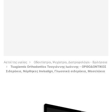
Αετοί της υγείας
Οδοντίατροι, Ψυχίατροι, Διατροφολόγοι - Βριλήσσια
Tsagiannis Orthodontics Τσαγιάννης Ιωάννης - ΟΡΘΟΔΟΝΤΙΚΟΣ
Σιδεράκια, Νάρθηκες Invisalign, Γλωσσικά σιδεράκια, Μασελάκια