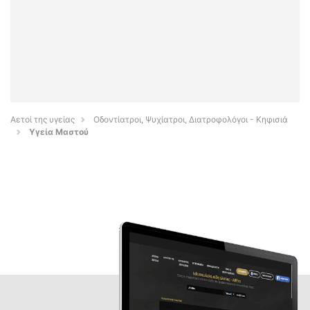
Αετοί της υγείας
Οδοντίατροι, Ψυχίατροι, Διατροφολόγοι - Κηφισιά
Υγεία Μαστού