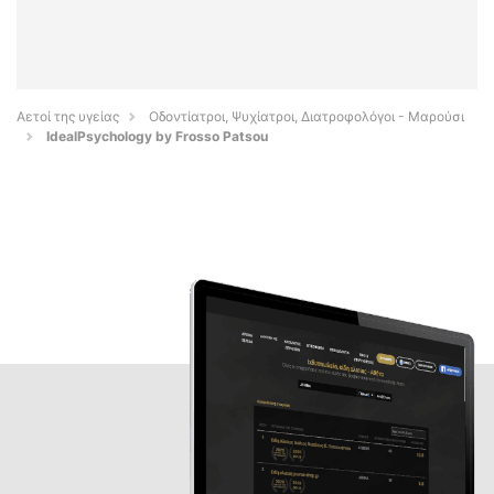
Αετοί της υγείας
Οδοντίατροι, Ψυχίατροι, Διατροφολόγοι - Μαρούσι
IdealPsychology by Frosso Patsou