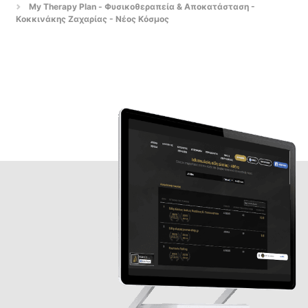
Μy Therapy Plan - Φυσικοθεραπεία & Αποκατάσταση -
Κοκκινάκης Ζαχαρίας - Νέος Κόσμος