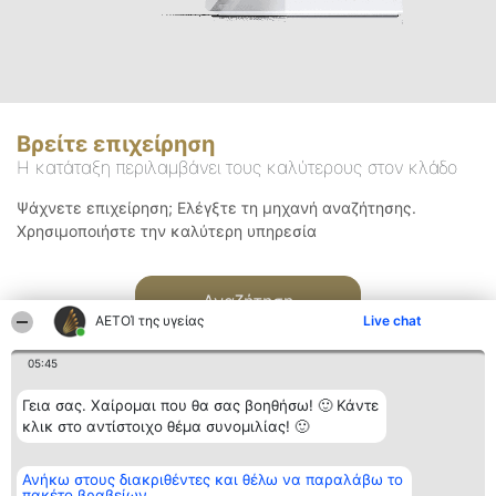
Βρείτε επιχείρηση
Η κατάταξη περιλαμβάνει τους καλύτερους στον κλάδο
Ψάχνετε επιχείρηση; Ελέγξτε τη μηχανή αναζήτησης.
Χρησιμοποιήστε την καλύτερη υπηρεσία
Αναζήτηση
ΑΕΤΟΊ της υγείας
Live chat
05:45
Γεια σας. Χαίρομαι που θα σας βοηθήσω! 🙂 Κάντε
κλικ στο αντίστοιχο θέμα συνομιλίας! 🙂
Διοργανωτής της
Κατάταξη
Επικοινωνία
Ανήκω στους διακριθέντες και θέλω να παραλάβω το
κατάταξης
Διακριθέντες
Επικοινωνία
πακέτο βραβείων
BEAUTIFUL COMPANY