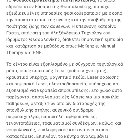
εδρεύει στον Εύοσμο της Θεσσαλονίκης, παρέχει
εξειδικευμένες υπηρεσίες φυσικοθεραπείας με σκοπό
την αποκατάσταση της υγείας και την αναβάθμιση της
ποιότητας ζωής των ασθενών. Η υπεύθυνη Κατερίνα
Γάστη, απόφοιτη του Αλεξάνδρειου Τεχνολογικού
Ιδρύματος Θεσσαλονίκης, διαθέτει σημαντική εμπειρία
και κατάρτιση σε μεθόδους όπως McKenzie, Manual
Therapy και PNF.
Το κέντρο είναι εξοπλισμένο με σύγχρονα τεχνολογικά
μέσα, όπως συσκευές Tecar (ραδιοσυχνότητες),
κρουστικό υπέρηχο, μαγνητικά πεδία, Laser σάρωσης
και σημειακό Laser, ηλεκτροθεραπεία, υπέρηχους και
εξοπλισμό για θεραπεία αποσυμπίεσης. Στο χώρο αυτό
παρέχονται αποτελεσματικές λύσεις για μια ποικιλία
παθήσεων, μεταξύ των οποίων διαταραχές της
σπονδυλικής στήλης, αυχενικό σύνδρομο,
οσφυοϊσχιαλγία, δισκοκήλη, αρθροπάθειες,
τενοντοπάθειες, τραυματισμοί συνδέσμων, καθώς και
νευρολογικές, κυκλοφορικές και αναπνευστικές
καταστάσεις. Επιπλέον, το κέντρο αναλαμβάνει