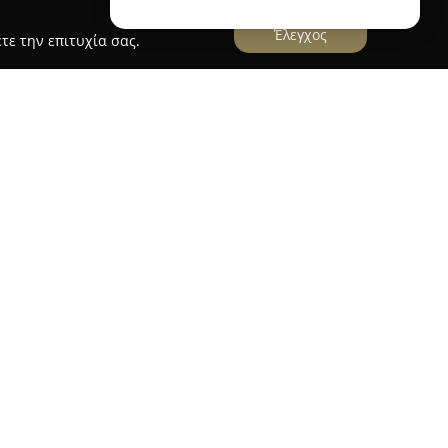
Έλεγχος
τε την επιτυχία σας.
αστηριοποιείται ως διακεκριμένος καρδιολόγος
οχή του Πειραιά, επί της οδού Σπύρου Τρικούπη
είου περιλαμβάνουν μια ευρεία γκάμα
 εξετάσεων και παρεμβάσεων, με βασικούς
ωση και τη θεραπευτική αντιμετώπιση παθήσεων
ος.
ύ άλλων δυναμική υπερηχοκαρδιογραφία (Stress
και πλήρης καρδιολογικός έλεγχος που
ογράφημα. Ιδιαίτερη προσοχή δίνεται στην