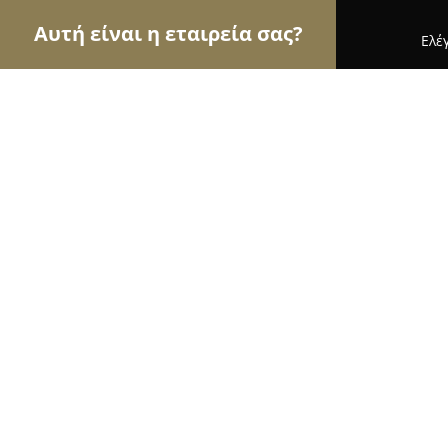
Αυτή είναι η εταιρεία σας?
Ελέ
Αετοί της υγείας
Οδοντίατροι, Ψυχίατροι, Διατρ
Φίλιππος Αναστασιάδης
8.8
(33)
Πειραιάς, Σπύρου Τρικούπη 72-74
Εμφάνιση αριθμού τηλεφώνου