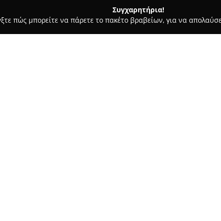
Συγχαρητήρια!
γξτε πώς μπορείτε να πάρετε το πακέτο βραβείων, για να απολαύσε
οφολόγοι - Πειραιάς
Φίλιππος Αναστασιάδης
Σχετικά με την εταιρεία:
Ο
Φίλιππος Αναστασιάδης
δρ
με ιδιωτικό ιατρείο στην περι
72-74. Οι υπηρεσίες του ιατρ
ολοκληρωμένων καρδιολογικών
τομείς την πρόληψη, τη διάγν
του καρδιαγγειακού συστήματ
Ενδεικτικά, παρέχονται μεταξ
echo), Triplex καρδιάς, καθώς 
συνοδεύεται από ηλεκτροκαρδι