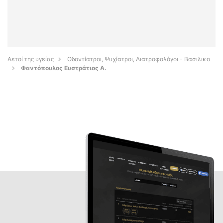
Αετοί της υγείας
Οδοντίατροι, Ψυχίατροι, Διατροφολόγοι - Βασιλικο
Φαντόπουλος Ευστράτιος Α.