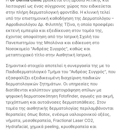
λειτουργεί ως ένας σύγχρονος χώρος που ειδικεύεται
στην πλήρη δερματολογική φροντίδα. Η κλινική τελεί
υπό την επιστημονική καθοδήγηση της Δερματολόγου –
Αφροδισιολόγου Δρ. Φιλιππής Τζίνα, η οποία προσφέρει
εκτενή εμπειρία και εξειδίκευση στον τομέα της,
έχοντας αποφοίτηση από την Ιατρική Σχολή του
Πανεπιστημίου της Μπολόνια και ειδίκευση στο
Νοσοκομείο "Ανδρέας Συγγρός", καθώς και
μεταπτυχιακό τίτλο στην Αισθητική Ιατρική.
Σημαντικό στοιχείο αποτελεί η συνεργασία της με το
Παιδοδερματολογικό Τμήμα του "Ανδρέας Συγγρός", που
εξασφαλίζει εξειδικευμένη διαχείριση παιδικών
δερματολογικών ζητημάτων. Οι υπηρεσίες που
διατίθενται καλύπτουν χαρτογράφηση σπίλων με
ψηφιακή δερματοσκόπηση Fotofinder, αγωγές για ακμή,
τριχόπτωση και αυτοάνοσες δερματοπάθειες. Στον
τομέα της αισθητικής δερματολογίας περιλαμβάνονται
θεραπείες όπως Botox, ενέσιμα υαλουρονικού οξέος,
νήματα, μεσοθεραπεία, Fractional Laser CO2,
Hydrafacial, χημικά peeling, κρυοθεραπεία και