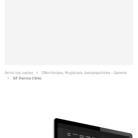
Αετοί της υγείας
Οδοντίατροι, Ψυχίατροι, Διατροφολόγοι - Δροσιά
GF Derma Clinic