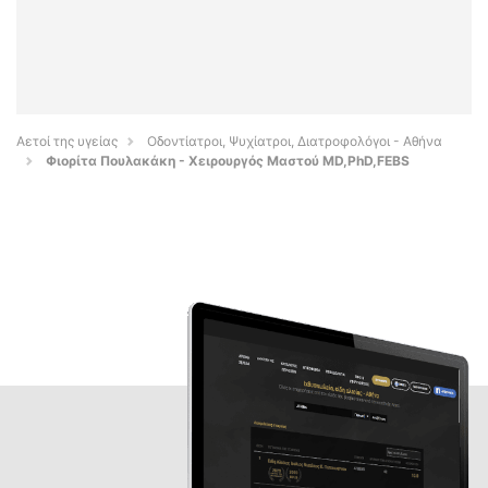
Αετοί της υγείας
Οδοντίατροι, Ψυχίατροι, Διατροφολόγοι - Αθήνα
Φιορίτα Πουλακάκη - Χειρουργός Μαστού MD,PhD,FEBS