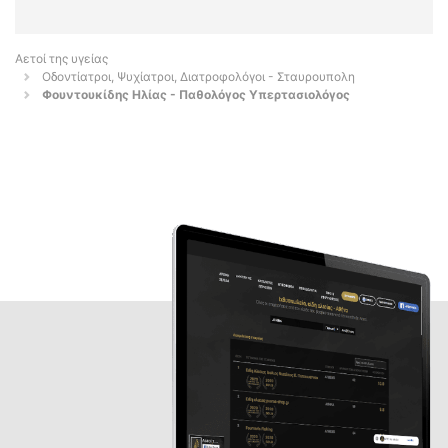
Αετοί της υγείας
Οδοντίατροι, Ψυχίατροι, Διατροφολόγοι - Σταυρουπολη
Φουντουκίδης Ηλίας - Παθολόγος Υπερτασιολόγος