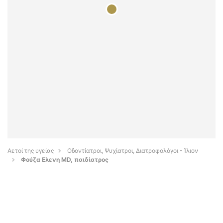
Αετοί της υγείας
Οδοντίατροι, Ψυχίατροι, Διατροφολόγοι - Ίλιον
Φούζα Ελενη MD, παιδίατρος