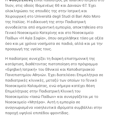
Ίλιον, στις οδούς Ιδομενέως 66 και Δαναών 67. Έχει
ολοκληρώσει τις σπουδές της στην Ιατρική και
Χειρουργική στο Università degli Studi di Bari Aldo Moro
της Ιταλίας. Η ειδίκευσή της στην Παιδιατρική
συνοδεύεται από σημαντική εμπειρία, αποκτηθείσα στο
Γενικό Νοσοκομείο Κατερίνης και στο Νοσοκομείο
Παίδων «Η Αγία Σοφία», όπου ασχολήθηκε τόσο με οξέα
όσο και με χρόνια νοσήματα σε παιδιά, αλλά και με την
προαγωγή της υγείας τους.
Η παιδίατρος συνεχίζει τη διαρκή επιστημονική της
κατάρτιση, διαθέτοντας πιστοποίηση στο πρόγραμμα
«Εφηβική Ιατρική» του Εθνικού και Καποδιστριακού
Πανεπιστημίου Αθηνών. Έχει διατελέσει Επιμελήτρια σε
παιδιατρικές κλινικές, μεταξύ των οποίων το Γενικό
Νοσοκομείο Καλαμάτας, ενώ σήμερα κατέχει θέση
Επιμελήτριας στην Παιδιατρική Κλινική του
Νοσοκομείου «Ιασώ Παίδων» και συνεργάζεται με το
Νοσοκομείο «Μητέρα». Αυτή η εμπειρία σε
αναγνωρισμένα νοσηλευτικά ιδρύματα συμβάλλει στην
παροχή υψηλού επιπέδου φροντίδας.