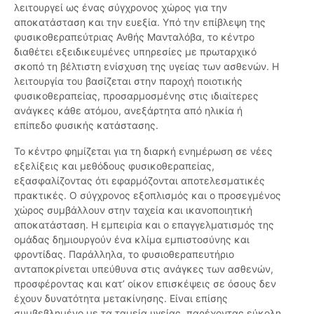
λειτουργεί ως ένας σύγχρονος χώρος για την
αποκατάσταση και την ευεξία. Υπό την επίβλεψη της
φυσικοθεραπεύτριας Ανθής Μανταλόβα, το κέντρο
διαθέτει εξειδικευμένες υπηρεσίες με πρωταρχικό
σκοπό τη βέλτιστη ενίσχυση της υγείας των ασθενών. Η
λειτουργία του βασίζεται στην παροχή ποιοτικής
φυσικοθεραπείας, προσαρμοσμένης στις ιδιαίτερες
ανάγκες κάθε ατόμου, ανεξάρτητα από ηλικία ή
επίπεδο φυσικής κατάστασης.
Το κέντρο φημίζεται για τη διαρκή ενημέρωση σε νέες
εξελίξεις και μεθόδους φυσικοθεραπείας,
εξασφαλίζοντας ότι εφαρμόζονται αποτελεσματικές
πρακτικές. Ο σύγχρονος εξοπλισμός και ο προσεγμένος
χώρος συμβάλλουν στην ταχεία και ικανοποιητική
αποκατάσταση. Η εμπειρία και ο επαγγελματισμός της
ομάδας δημιουργούν ένα κλίμα εμπιστοσύνης και
φροντίδας. Παράλληλα, το φυσιοθεραπευτήριο
ανταποκρίνεται υπεύθυνα στις ανάγκες των ασθενών,
προσφέροντας και κατ’ οίκον επισκέψεις σε όσους δεν
έχουν δυνατότητα μετακίνησης. Είναι επίσης
συμβεβλημένο με τα ταμεία υγείας, παρέχοντας εύκολη