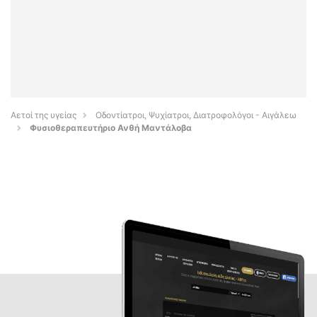
Αετοί της υγείας
Οδοντίατροι, Ψυχίατροι, Διατροφολόγοι - Αιγάλεω
Φυσιοθεραπευτήριο Ανθή Μαντάλοβα