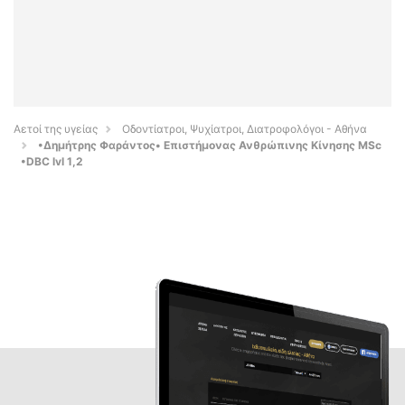
Αετοί της υγείας
Οδοντίατροι, Ψυχίατροι, Διατροφολόγοι - Αθήνα
•Δημήτρης Φαράντος• Επιστήμονας Ανθρώπινης Κίνησης MSc
•DBC lvl 1,2