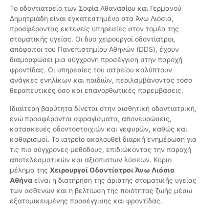
Το οδοντιατρείο των Σοφία Αθανασίου και Γερμανού
Δημητριάδη είναι εγκατεστημένο στα Άνω Λιόσια,
προσφέροντας εκτενείς υπηρεσίες στον τομέα της
στοματικής υγείας. Οι δυο χειρουργοί οδοντίατροι,
απόφοιτοι του Πανεπιστημίου Αθηνών (DDS), έχουν
διαμορφώσει μια σύγχρονη προσέγγιση στην παροχή
φροντίδας. Οι υπηρεσίες του ιατρείου καλύπτουν
ανάγκες ενηλίκων και παιδιών, περιλαμβάνοντας τόσο
θεραπευτικές όσο και επανορθωτικές παρεμβάσεις.
Ιδιαίτερη βαρύτητα δίνεται στην αισθητική οδοντιατρική,
ενώ προσφέρονται σφραγίσματα, απονευρώσεις,
κατασκευές οδοντοστοιχιών και γεφυρών, καθώς και
καθαρισμοί. Το ιατρείο ακολουθεί διαρκή ενημέρωση για
τις πιο σύγχρονες μεθόδους, επιδιώκοντας την παροχή
αποτελεσματικών και αξιόπιστων λύσεων. Κύριο
μέλημα της
Χειρουργοί Οδοντίατροι Άνω Λιόσια
Αθήνα
είναι η διατήρηση της άριστης στοματικής υγείας
των ασθενών και η βελτίωση της ποιότητας ζωής μέσω
εξατομικευμένης προσέγγισης και φροντίδας.