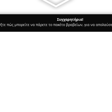
Συγχαρητήρια!
γξτε πώς μπορείτε να πάρετε το πακέτο βραβείων, για να απολαύσε
ροφολόγοι - Αθήνα
Πανεπιστήμιο Αθηνών - University of Athe
of Athens
Σχετικά με την εταιρεία:
Το
Πανεπιστήμιο Αθηνών
, ιδ
πανεπιστήμιο της σύγχρονης Ε
και την Ανατολική Μεσόγειο. Η
σημαντικά στην εκπαίδευση κα
Δείτε περισσότερα >>
ποικιλία ακαδημαϊκών προγραμ
Το ίδρυμα αναγνωρίζεται διεθ
παγκόσμιες κατατάξεις. Διακρ