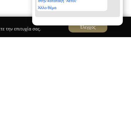
στην κατάταξη "Αετοί"
Άλλο θέμα
Έλεγχος
τε την επιτυχία σας.
ns
ρυμένο το 1837, αποτελεί το παλαιότερο
λλάδας και το πρώτο του είδους στη Βαλκανική
 έδρα του βρίσκεται στην Αθήνα και συμβάλλει
ι την έρευνα της χώρας. Προσφέρει μεγάλη
μάτων, με έμφαση και στις Επιστήμες Υγείας.
νώς, καταλαμβάνοντας υψηλές θέσεις στις
ίθηκε ως το ταχύτερα ανερχόμενο πανεπιστήμιο