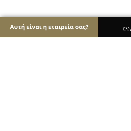
Αυτή είναι η εταιρεία σας?
Ελέ
Αετοί της υγείας
Οδοντίατροι, Ψυχίατροι, Διατ
Πανεπιστήμιο Αθηνών - University 
8.5
(547)
Αθήνα, Πανεπιστημίου 30