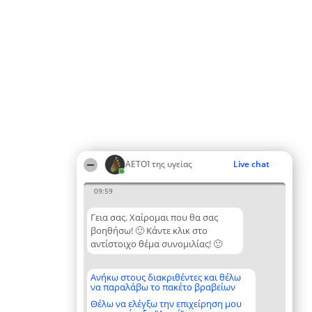
ΑΕΤΟΊ της υγείας
Live chat
09:59
Γεια σας. Χαίρομαι που θα σας
βοηθήσω! 🙂 Κάντε κλικ στο
αντίστοιχο θέμα συνομιλίας! 🙂
Ανήκω στους διακριθέντες και θέλω
να παραλάβω το πακέτο βραβείων
Θέλω να ελέγξω την επιχείρηση μου