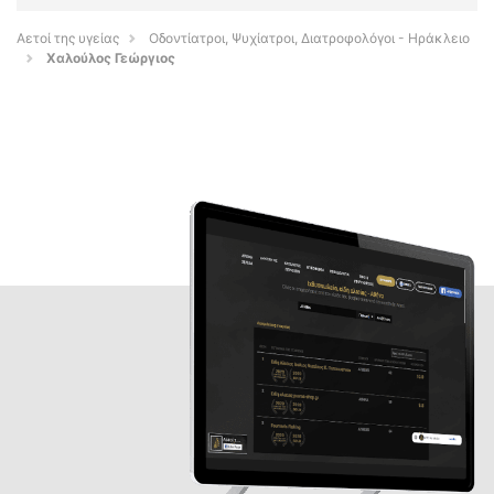
Αετοί της υγείας
Οδοντίατροι, Ψυχίατροι, Διατροφολόγοι - Ηράκλειο
Χαλούλος Γεώργιος