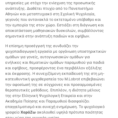
υπηρεσίες με στόχο την ενίσχυση της προσωπικής
ανάπτυξης. Διαθέτει πτυχίο από το Πανεπιστήμιο
Αθηνών και μεταπτυχιακό στη Σχολική Ψυχολογία,
γεγονός που αντανακλά το εκτεταμένο υπόβαθρο και
την εμπειρία της στον χώρο. Εστιάζει στη διάγνωση και
αποκατάσταση μαθησιακών δυσκολιών, συμβάλλοντας
σημαντικά στην ανάπτυξη παιδιών και εφήβων.
Η επίσημη προσέγγισή της συνδυάζει την
ψυχοπαιδαγωγική εργασία με οργάνωση υποστηρικτικών
ομάδων για γονείς, αυτογνωσιακών ομάδων για
ενήλικες και θεματικών ομάδων παραμυθιού για παιδιά
και εφήβους, προσφέροντας ένα περιβάλλον εξέλιξης
και έκφρασης. Η συνεχιζόμενη εκπαίδευσή της στη μη-
κατευθυντική ψυχοθεραπεία του M.Lobrot επιβεβαιώνει
την αφοσίωσή της σε σύγχρονες και προσαρμοσμένες
θεραπευτικές μεθόδους. Επιπλέον, η ιδιότητα μέλους
της στην Ελληνική Ψυχολογική Εταιρεία και στην
Ακαδημία Ποίησης και Παραμυθιού διασφαλίζει
επαγγελματισμό και συνεχή ενημέρωση. Το ψυχολογικό
γραφείο
ΧαράΖω
ακολουθεί υψηλά πρότυπα ποιότητας
στον χώρο της ψυχικής υγείας.