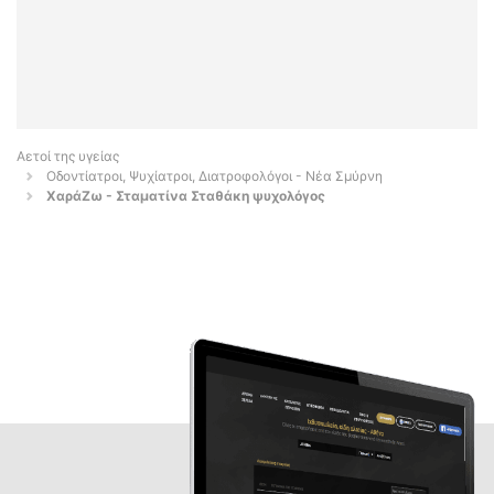
Αετοί της υγείας
Οδοντίατροι, Ψυχίατροι, Διατροφολόγοι - Νέα Σμύρνη
ΧαράΖω - Σταματίνα Σταθάκη ψυχολόγος