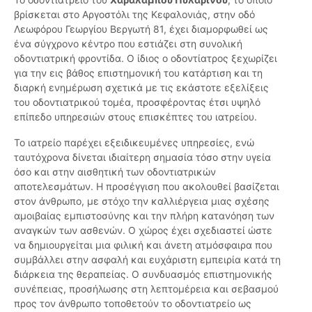
βρίσκεται στο Αργοστόλι της Κεφαλονιάς, στην οδό
Λεωφόρου Γεωργίου Βεργωτή 81, έχει διαμορφωθεί ως
ένα σύγχρονο κέντρο που εστιάζει στη συνολική
οδοντιατρική φροντίδα. Ο ίδιος ο οδοντίατρος ξεχωρίζει
για την εις βάθος επιστημονική του κατάρτιση και τη
διαρκή ενημέρωση σχετικά με τις εκάστοτε εξελίξεις
του οδοντιατρικού τομέα, προσφέροντας έτσι υψηλό
επίπεδο υπηρεσιών στους επισκέπτες του ιατρείου.
Το ιατρείο παρέχει εξειδικευμένες υπηρεσίες, ενώ
ταυτόχρονα δίνεται ιδιαίτερη σημασία τόσο στην υγεία
όσο και στην αισθητική των οδοντιατρικών
αποτελεσμάτων. Η προσέγγιση που ακολουθεί βασίζεται
στον άνθρωπο, με στόχο την καλλιέργεια μιας σχέσης
αμοιβαίας εμπιστοσύνης και την πλήρη κατανόηση των
αναγκών των ασθενών. Ο χώρος έχει σχεδιαστεί ώστε
να δημιουργείται μια φιλική και άνετη ατμόσφαιρα που
συμβάλλει στην ασφαλή και ευχάριστη εμπειρία κατά τη
διάρκεια της θεραπείας. Ο συνδυασμός επιστημονικής
συνέπειας, προσήλωσης στη λεπτομέρεια και σεβασμού
προς τον άνθρωπο τοποθετούν το οδοντιατρείο ως