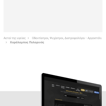
Αετοί της υγείας
Οδοντίατροι, Ψυχίατροι, Διατροφολόγοι - Αργοστόλι
Χαράλαμπος Πυλαρινός