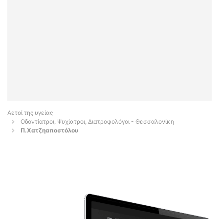
Αετοί της υγείας
Οδοντίατροι, Ψυχίατροι, Διατροφολόγοι - Θεσσαλονίκη
Π.Χατζηαποστόλου