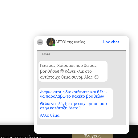
ΑΕΤΟΊ της υγείας
Live chat
13:43
Γεια σας. Χαίρομαι που θα σας
βοηθήσω! 🙂 Κάντε κλικ στο
αντίστοιχο θέμα συνομιλίας! 🙂
Ανήκω στους διακριθέντες και θέλω
να παραλάβω το πακέτο βραβείων
Θέλω να ελέγξω την επιχείρηση μου
στην κατάταξη "Αετοί"
Άλλο θέμα
Έλεγχος
τε την επιτυχία σας.