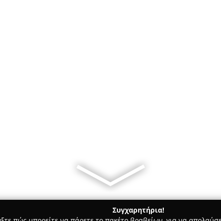
Συγχαρητήρια!
γξτε πώς μπορείτε να πάρετε το πακέτο βραβείων, για να απολαύσε