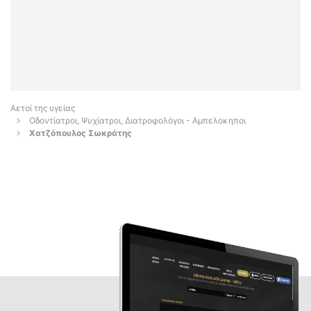
Αετοί της υγείας
Οδοντίατροι, Ψυχίατροι, Διατροφολόγοι - Αμπελοκηποι
Χατζόπουλος Σωκράτης