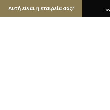
Αυτή είναι η εταιρεία σας?
Ελέ
Αετοί της υγείας
Οδοντίατροι, Ψυχίατροι, Διατ
Χειρουργός Ανώτερου Πεπτικού - 
Μπισταράκης, MD
9.3
(51)
Μαρούσι, Erythrou Stavrou 4
Εμφάνιση αριθμού τηλεφώνου