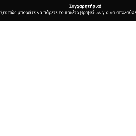
Συγχαρητήρια!
γξτε πώς μπορείτε να πάρετε το πακέτο βραβείων, για να απολαύσε
ροφολόγοι - Μαρούσι
Χειρουργός Ανώτερου Πεπτικού - Δημή
Δημήτριος
Σχετικά με την εταιρεία:
Ο
Δημήτριος Μπισταράκης
απ
έμφαση στη χειρουργική του 
προηγμένη λαπαροσκοπική χειρο
Μαρούσι επί της οδού Ερυθρού
μεγάλου φάσματος νόσων που 
Δείτε περισσότερα >>
Η ιατρική του πρακτική χαρακ
επεμβατικών τεχνικών, δίνοντ
χειρουργική του ανώτερου πεπ
όπως γαστρεκτομές και οισοφα