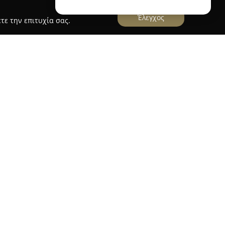
Έλεγχος
τε την επιτυχία σας.
τριος Μπισταράκης, MD
οτελεί διακεκριμένο Γενικό Χειρουργό με
ανώτερου πεπτικού συστήματος και την
υργική. Το ιατρείο του, που βρίσκεται στο
 Σταυρού 4, ειδικεύεται στην αντιμετώπιση ενός
αφορούν τον οισοφάγο και το στομάχι.
τηρίζεται από τη χρήση σύγχρονων και ελάχιστα
ας ιδιαίτερη έμφαση στην ογκολογική
τικού. Χρησιμοποιεί καινοτόμες διαδικασίες
γεκτομές με εκτεταμένη λεμφαδενική