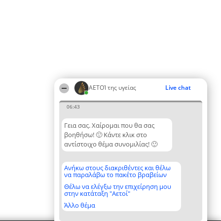
ΑΕΤΟΊ της υγείας
Live chat
06:43
Γεια σας. Χαίρομαι που θα σας
βοηθήσω! 🙂 Κάντε κλικ στο
αντίστοιχο θέμα συνομιλίας! 🙂
Ανήκω στους διακριθέντες και θέλω
να παραλάβω το πακέτο βραβείων
Θέλω να ελέγξω την επιχείρηση μου
στην κατάταξη "Αετοί"
Άλλο θέμα