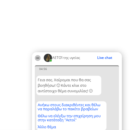
ΑΕΤΟΊ της υγείας
Live chat
04:56
Γεια σας. Χαίρομαι που θα σας
βοηθήσω! 🙂 Κάντε κλικ στο
αντίστοιχο θέμα συνομιλίας! 🙂
Ανήκω στους διακριθέντες και θέλω
να παραλάβω το πακέτο βραβείων
Θέλω να ελέγξω την επιχείρηση μου
στην κατάταξη "Αετοί"
Άλλο θέμα