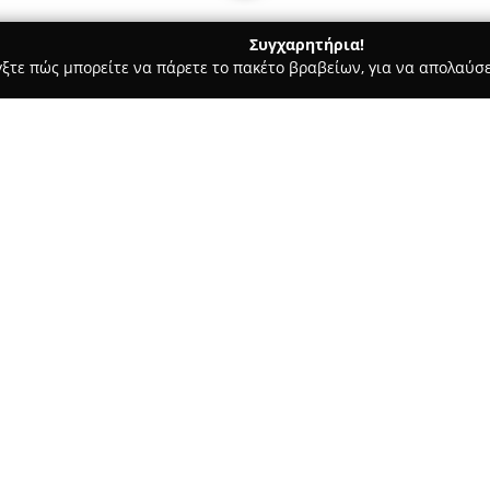
Συγχαρητήρια!
γξτε πώς μπορείτε να πάρετε το πακέτο βραβείων, για να απολαύσε
ροφολόγοι - Αθήνα
Μάτα Στάμου, Χειρουργός Οδοντίατρος DD
τρος DDS, MSc
Σχετικά με την εταιρεία:
Το οδοντιατρείο της
Μάτας Στ
επί της Λεωφόρου Βασιλέως Κω
της Χειρουργού Οδοντιάτρου 
προσφέροντας εξειδικευμένες 
Δείτε περισσότερα >>
φάσμα των υπηρεσιών περιλαμ
δοντιών, σφραγίσματα, καθώς 
πρακτικών που ανταποκρίνοντα
Η φιλοσοφία του ιατρείου δίν