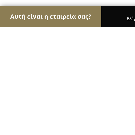
Αυτή είναι η εταιρεία σας?
Ελέ
Αετοί της υγείας
Οδοντίατροι, Ψυχίατροι, Διατ
Μάτα Στάμου, Χειρουργός Οδοντία
10
(87)
Αθήνα, Λεωφ. Βασιλέως Κωνσταντίνου 30
Εμφάνιση αριθμού τηλεφώνου