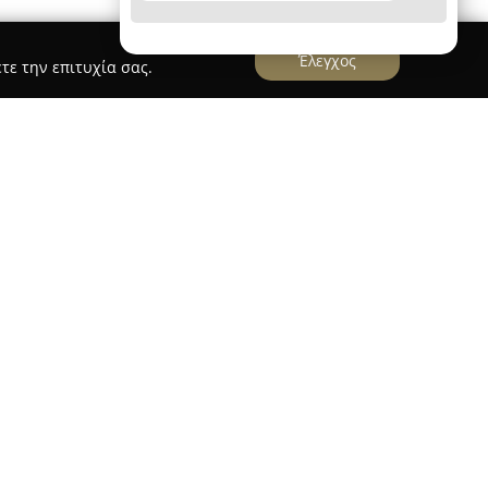
Έλεγχος
τε την επιτυχία σας.
S, MSc
άμου
είναι τοποθετημένο στο κέντρο της Αθήνας,
νσταντίνου 30. Η κα Στάμου κατέχει τον τίτλο
DDS και μεταπτυχιακό δίπλωμα MSc,
οδοντιατρικές υπηρεσίες υψηλού επιπέδου. Το
βάνει θεραπείες όπως απονευρώσεις, λεύκανση
και μια μεγάλη γκάμα σύγχρονων οδοντιατρικών
ι σε διάφορες ανάγκες.
ει έμφαση στην ολοκληρωμένη και