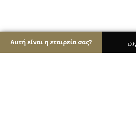
Αυτή είναι η εταιρεία σας?
Ελέ
Αετοί της υγείας
Οδοντίατροι, Ψυχίατροι, Διατ
Χειρουργός Οφθαλμίατρος Βασίλει