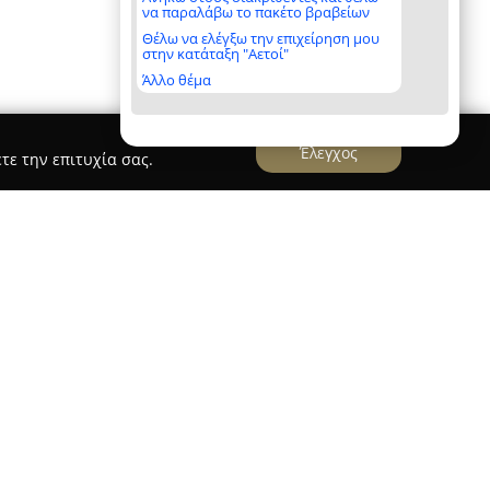
να παραλάβω το πακέτο βραβείων
Θέλω να ελέγξω την επιχείρηση μου
στην κατάταξη "Αετοί"
Άλλο θέμα
Έλεγχος
τε την επιτυχία σας.
ς Λακίδης
Χειρουργού Οφθαλμίατρου Βασιλείου Λακίδη
ονίκης, στην οδό Τσιμισκή 38, και παρέχει ένα
γμένης οφθαλμολογικής φροντίδας. Ο ιατρός
ές του στην Ιατρική Σχολή του Αριστοτελείου
από όπου απέκτησε και τον διδακτορικό του