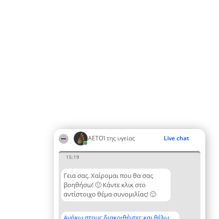
ΑΕΤΟΊ της υγείας
Live chat
15:19
Γεια σας. Χαίρομαι που θα σας
βοηθήσω! 🙂 Κάντε κλικ στο
αντίστοιχο θέμα συνομιλίας! 🙂
Ανήκω στους διακριθέντες και θέλω