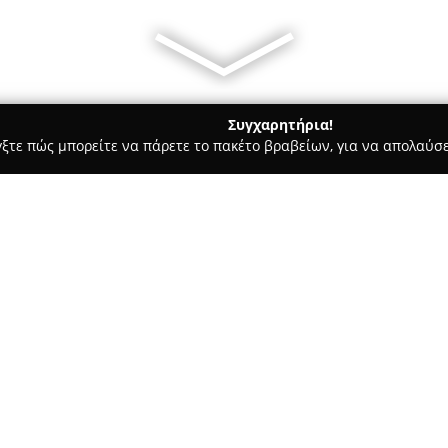
Συγχαρητήρια!
γξτε πώς μπορείτε να πάρετε το πακέτο βραβείων, για να απολαύσε
ροφολόγοι - Θεσσαλονίκη
Χειρουργός Οφθαλμίατρος Βασίλειο
ος Λακίδης
Σχετικά με την εταιρεία:
Το οφθαλμολογικό κέντρο του
εδρεύει στο κέντρο της Θεσσαλ
πλήρες φάσμα υπηρεσιών προη
Λακίδης ολοκλήρωσε τις σπουδ
Δείτε περισσότερα >>
Πανεπιστημίου Θεσσαλονίκης, 