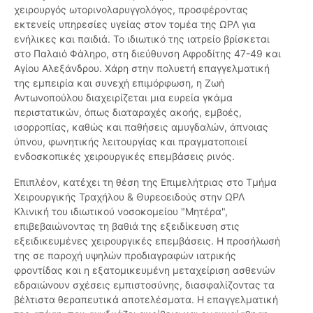
χειρουργός ωτορινολαρυγγολόγος, προσφέροντας
εκτενείς υπηρεσίες υγείας στον τομέα της ΩΡΛ για
ενήλικες και παιδιά. Το ιδιωτικό της ιατρείο βρίσκεται
στο Παλαιό Φάληρο, στη διεύθυνση Αφροδίτης 47-49 και
Αγίου Αλεξάνδρου. Χάρη στην πολυετή επαγγελματική
της εμπειρία και συνεχή επιμόρφωση, η Ζωή
Αντωνοπούλου διαχειρίζεται μια ευρεία γκάμα
περιστατικών, όπως διαταραχές ακοής, εμβοές,
ισορροπίας, καθώς και παθήσεις αμυγδαλών, άπνοιας
ύπνου, φωνητικής λειτουργίας και πραγματοποιεί
ενδοσκοπικές χειρουργικές επεμβάσεις ρινός.
Επιπλέον, κατέχει τη θέση της Επιμελήτριας στο Τμήμα
Χειρουργικής Τραχήλου & Θυρεοειδούς στην ΩΡΛ
Κλινική του ιδιωτικού νοσοκομείου "Μητέρα",
επιβεβαιώνοντας τη βαθιά της εξειδίκευση στις
εξειδικευμένες χειρουργικές επεμβάσεις. Η προσήλωσή
της σε παροχή υψηλών προδιαγραφών ιατρικής
φροντίδας και η εξατομικευμένη μεταχείριση ασθενών
εδραιώνουν σχέσεις εμπιστοσύνης, διασφαλίζοντας τα
βέλτιστα θεραπευτικά αποτελέσματα. Η επαγγελματική