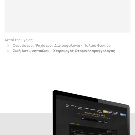
Αετοί της υγείας
Οδοντίατροι, Ψυχίατροι, Διατροφολόγοι - Παλαιό Φάληρο
Ζωή Αντωνοπούλου - Χειρουργός Ωτορινολαρυγγολόγος