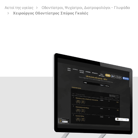
Αετοί της υγείας
Οδοντίατροι, Ψυχίατροι, Διατροφολόγοι - Γλυφάδα
Χειρούργος Οδοντίατρος Σπύρος Γκολές