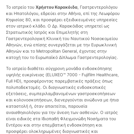
Το ιατρείο του
Χρήστου Καρακόιδα
, Γαστρεντερολόγου
και Ηπατολόγου, εδρεύει στην Αθήνα, επί της Λεωφόρου
Κηφισίας 80, και προσφέρει εξειδικευμένες υπηρεσίες
στον ιατρικό κλάδο. Ο Δρ. Καρακόιδας υπηρετεί ως
Στρατιωτικός Ιατρός και Επιμελητής στη
Γαστρεντερολογική Κλινική του Ναυτικού Νοσοκομείου
Αθηνών, ενώ επίσης συνεργάζεται με την Ευρωκλινική
Αθηνών και το Metropolitan General, έχοντας στην
κατοχή του το Ευρωπαϊκό Δίπλωμα Γαστρεντερολογίας.
Το ιατρείο διαθέτει σύγχρονη μονάδα ενδοσκόπησης
υψηλής ευκρίνειας (ELUXEO™ 7000 - Fujifilm Healthcare,
Full HD), προσφέροντας παρεμβατικές πράξεις όπως
πολυποδεκτομές. Οι διαγνωστικές ενδοσκοπικές
εξετάσεις, συμπεριλαμβανομένων γαστροσκοπήσεων
και κολονοσκοπήσεων, διενεργούνται ανώδυνα με ήπια
καταστολή ή, όταν απαιτείται, παρουσία
αναισθησιολόγου για την άνεση των ασθενών. Ο ιατρός
είναι ειδικός στα Ιδιοπαθή Φλεγμονώδη Νοσήματα του
Εντέρου και στην επεμβατική ενδοσκόπηση και
προσφέρει ολοκληρωμένες διαγνωστικές και