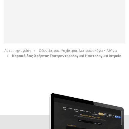
Αετοί της υγείας
Οδοντίατροι, Ψυχίατροι, Διατροφολόγοι - Αθήνα
Καρακόιδας Χρήστος Γαστρεντερολογικό Ηπατολογικό Ιατρείο