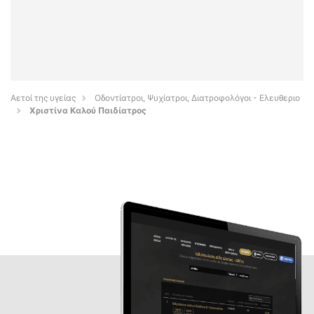
Αετοί της υγείας
Οδοντίατροι, Ψυχίατροι, Διατροφολόγοι - Ελευθεριο
Χριστίνα Καλού Παιδίατρος