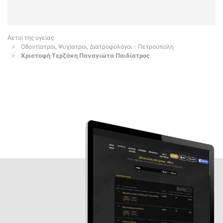
Αετοί της υγείας
Οδοντίατροι, Ψυχίατροι, Διατροφολόγοι - Πετρούπολη
Χριστοφή Τερζάκη Παναγιώτα Παιδίατρος