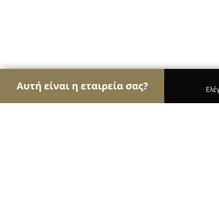
Αυτή είναι η εταιρεία σας?
Ελέ
Αετοί της υγείας
Οδοντίατροι, Ψυχίατροι, Διατρ
Εύα Αντωνογιαννάκη Περιοδοντολό