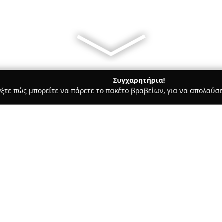
Συγχαρητήρια!
γξτε πώς μπορείτε να πάρετε το πακέτο βραβείων, για να απολαύσε
οφολόγοι - Χολαργός
Εύα Αντωνογιαννάκη Περιοδοντολόγος 
γος - Οδοντίατρος
Σχετικά με την εταιρεία:
Το ιατρείο της
Εύας Αντωνογι
κέντρο περιοδοντολογίας και ο
προσφέρει υπηρεσίες στο πεδίο