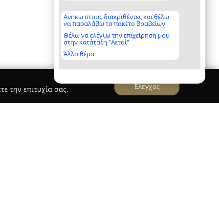
Ανήκω στους διακριθέντες και θέλω
να παραλάβω το πακέτο βραβείων
Θέλω να ελέγξω την επιχείρηση μου
στην κατάταξη "Αετοί"
Άλλο θέμα
Έλεγχος
τε την επιτυχία σας.
- Οδοντίατρος
αννάκη
, το οποίο λειτουργεί ως εξειδικευμένο
δοντιατρικής στον Χολαργό από το 1997,
 της στοματικής υγείας. Το ιατρείο