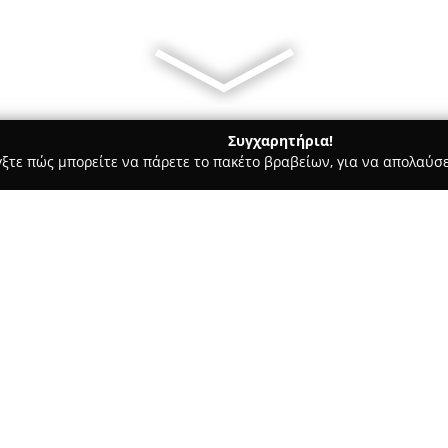
Συγχαρητήρια!
γξτε πώς μπορείτε να πάρετε το πακέτο βραβείων, για να απολαύσε
ροφολόγοι - Αθήνα
ΩΡΛ Κεσίδου Όλγα Mdr ENT
Σχετικά με την εταιρεία:
Η ιατρός και χειρουργός Ωτορι
στην οδό Λένορμαν 242 στην Α
υγείας με έμφαση στην ποιότη
εξασφαλίζει ολιστική φροντίδα
Δείτε περισσότερα >>