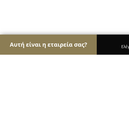
Αυτή είναι η εταιρεία σας?
Ελέ
Αετοί της υγείας
Οδοντίατροι, Ψυχίατροι, Διατ
ΩΡΛ Κεσίδου Όλγα Mdr ENT