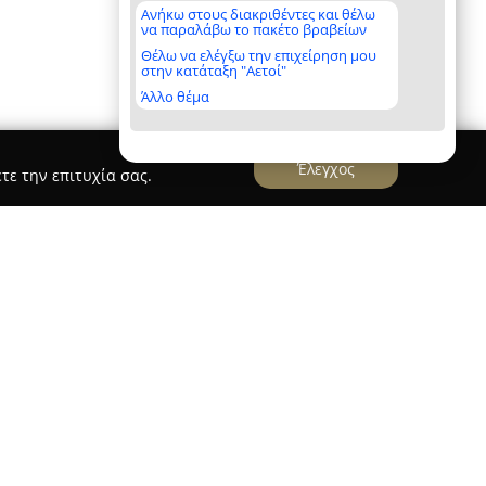
Ανήκω στους διακριθέντες και θέλω
να παραλάβω το πακέτο βραβείων
Θέλω να ελέγξω την επιχείρηση μου
στην κατάταξη "Αετοί"
Άλλο θέμα
Έλεγχος
τε την επιτυχία σας.
νολαρυγγολόγος Όλγα Κεσίδου λειτουργεί ιατρείο
θήνα, παρέχοντας υπηρεσίες στον τομέα της
τα. Διαθέτοντας σημαντική εμπειρία στον χώρο,
 για ποικίλες παθήσεις που αφορούν τα αυτιά,