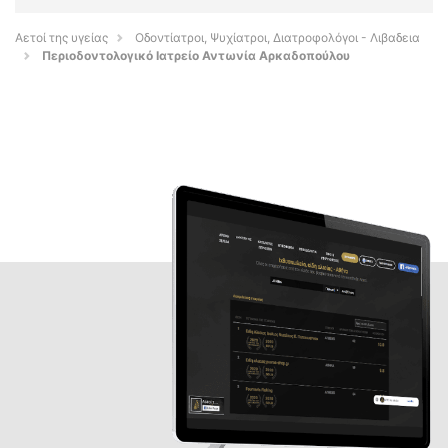
Αετοί της υγείας
Οδοντίατροι, Ψυχίατροι, Διατροφολόγοι - Λιβαδεια
Περιοδοντολογικό Ιατρείο Αντωνία Αρκαδοπούλου