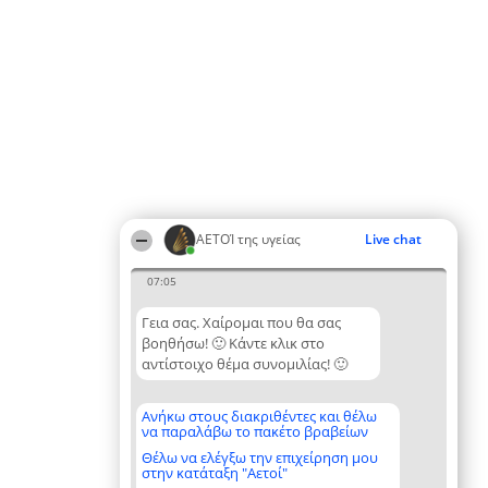
ΑΕΤΟΊ της υγείας
Live chat
07:05
Γεια σας. Χαίρομαι που θα σας
βοηθήσω! 🙂 Κάντε κλικ στο
αντίστοιχο θέμα συνομιλίας! 🙂
Ανήκω στους διακριθέντες και θέλω
να παραλάβω το πακέτο βραβείων
Θέλω να ελέγξω την επιχείρηση μου
στην κατάταξη "Αετοί"