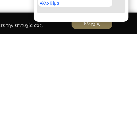
Άλλο θέμα
Έλεγχος
τε την επιτυχία σας.
ργιου
, χειρουργού οδοντίατρου με ειδίκευση
 εμφυτευματολογία, εδρεύει στη Λαμία στην οδό
απέκτησε την ειδικότητά του στην Κλινική
ήμιο της Πίζας στην Ιταλία και ολοκλήρωσε
μφυτευματολογία και Οστεοσύνθεση στην
EMIA” στη Μόσχα. Η συνεχής εξειδίκευση και
 βάση για την υψηλού επιπέδου οδοντιατρική