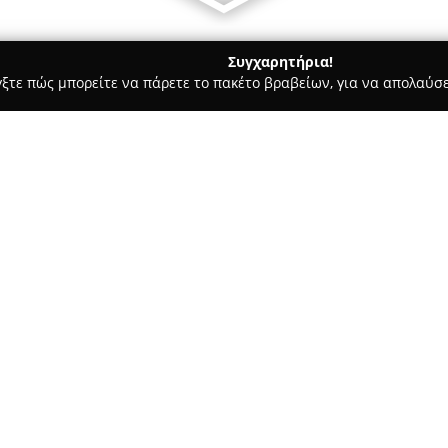
Συγχαρητήρια!
γξτε πώς μπορείτε να πάρετε το πακέτο βραβείων, για να απολαύσε
οφολόγοι - Λαμία
Γερασίμου Γεώργιος - Περιοδοντολόγος
λόγος
Σχετικά με την εταιρεία:
Το ιατρείο του
Γερασίμου Γεώ
στην περιοδοντολογία και την
Αθανασίου Διάκου 9. Ο ιατρός 
Περιοδοντολογία στο Πανεπιστ
περαιτέρω εκπαίδευση στην Ε
American Dental Clinic “ACAD
επιμόρφωσή του αποτελούν τη
φροντίδα που παρέχεται.