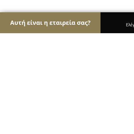
Αυτή είναι η εταιρεία σας?
Ελέ
Αετοί της υγείας
Οδοντίατροι, Ψυχίατροι, Διατρ
Γερασίμου Γεώργιος - Περιοδοντο
8.5
(11)
Λαμία, Αθανασίου Διάκου 9
Εμφάνιση αριθμού τηλεφώνου