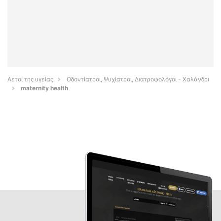
Αετοί της υγείας
Οδοντίατροι, Ψυχίατροι, Διατροφολόγοι - Χαλάνδρι
maternity health