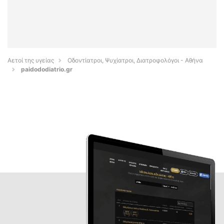
Αετοί της υγείας
Οδοντίατροι, Ψυχίατροι, Διατροφολόγοι - Αθήνα
paidododiatrio.gr