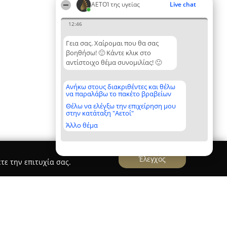
ΑΕΤΟΊ της υγείας
Live chat
12:46
Γεια σας. Χαίρομαι που θα σας
βοηθήσω! 🙂 Κάντε κλικ στο
αντίστοιχο θέμα συνομιλίας! 🙂
Ανήκω στους διακριθέντες και θέλω
να παραλάβω το πακέτο βραβείων
Θέλω να ελέγξω την επιχείρηση μου
στην κατάταξη "Αετοί"
Άλλο θέμα
Έλεγχος
τε την επιτυχία σας.
Ι ΘΕΡΑΠΕΙΑ