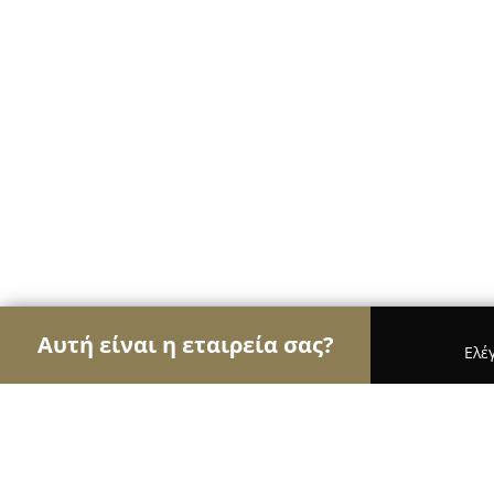
Αυτή είναι η εταιρεία σας?
Ελέ
Αετοί της υγείας
Οδοντίατροι, Ψυχίατροι, Διατ