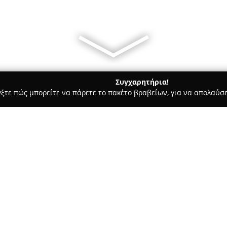
Συγχαρητήρια!
γξτε πώς μπορείτε να πάρετε το πακέτο βραβείων, για να απολαύσε
ροφολόγοι - Γλυφάδα
Allergist-Αλλεργιολόγος Λίλιαν Χυτήρο
τήρογλου
Σχετικά με την εταιρεία:
Η
Αλλεργιολόγος Λίλιαν Χυ
αλλεργιολόγου για παιδιά και ε
Γλυφάδα, στην οδό Λαζαράκη 3