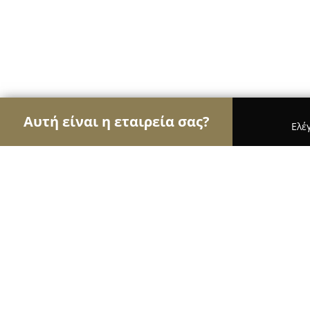
Αυτή είναι η εταιρεία σας?
Ελέ
Αετοί της υγείας
Οδοντίατροι, Ψυχίατροι, Διατ
Allergist-Αλλεργιολόγος Λίλιαν Χυ