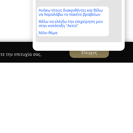
Ανήκω στους διακριθέντες και θέλω
να παραλάβω το πακέτο βραβείων
Θέλω να ελέγξω την επιχείρηση μου
στην κατάταξη "Αετοί"
Άλλο θέμα
Έλεγχος
τε την επιτυχία σας.
γλου
τήρογλου
ασκεί το επάγγελμα της ειδικής
νήλικες, λειτουργώντας ιδιωτικό ιατρείο στη
3. Η δραστηριότητά της επικεντρώνεται στην