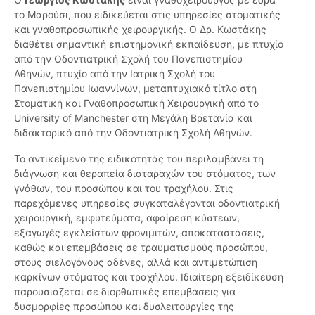
το Μαρούσι, που ειδικεύεται στις υπηρεσίες στοματικής
και γναθοπροσωπικής χειρουργικής. Ο Δρ. Κωστάκης
διαθέτει σημαντική επιστημονική εκπαίδευση, με πτυχίο
από την Οδοντιατρική Σχολή του Πανεπιστημίου
Αθηνών, πτυχίο από την Ιατρική Σχολή του
Πανεπιστημίου Ιωαννίνων, μεταπτυχιακό τίτλο στη
Στοματική και Γναθοπροσωπική Χειρουργική από το
University of Manchester στη Μεγάλη Βρετανία και
διδακτορικό από την Οδοντιατρική Σχολή Αθηνών.
Το αντικείμενο της ειδικότητάς του περιλαμβάνει τη
διάγνωση και θεραπεία διαταραχών του στόματος, των
γνάθων, του προσώπου και του τραχήλου. Στις
παρεχόμενες υπηρεσίες συγκαταλέγονται οδοντιατρική
χειρουργική, εμφυτεύματα, αφαίρεση κύστεων,
εξαγωγές εγκλείστων φρονιμιτών, αποκαταστάσεις,
καθώς και επεμβάσεις σε τραυματισμούς προσώπου,
στους σιελογόνους αδένες, αλλά και αντιμετώπιση
καρκίνων στόματος και τραχήλου. Ιδιαίτερη εξειδίκευση
παρουσιάζεται σε διορθωτικές επεμβάσεις για
δυσμορφίες προσώπου και δυσλειτουργίες της