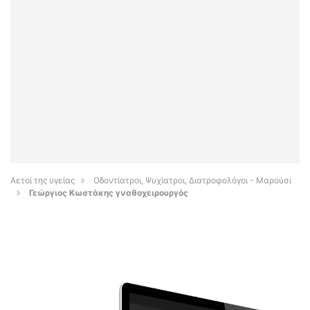
Αετοί της υγείας
Οδοντίατροι, Ψυχίατροι, Διατροφολόγοι - Μαρούσι
Γεώργιος Κωστάκης γναθοχειρουργός