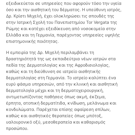
εξειδικεύεται σε υπηρεσίες που αφορούν τόσο την υγεία
όσο και την αισθητική του δέρματος. Η υπεύθυνη ιατρός,
Δρ. Κρίστι Μιχελή, έχει ολοκληρώσει τις σπουδές της
στην Ιατρική Σχολή του Πανεπιστημίου Tor Vergata της
Ρώμης και κατέχει εξειδίκευση από νοσοκομεία στην
Ελλάδα και τη Γερμανία, παρέχοντας υπηρεσίες υψηλής
επιστημονικής ποιότητας.
Η εμπειρία της Δρ. Μιχελή περιλαμβάνει τη
δραστηριότητά της ως εκπαιδεύτρια νέων ιατρών στα
πεδία της Δερματολογίας και της Αφροδισιολογίας,
καθώς και τη διεύθυνση σε ιατρείο αισθητικής
δερματολογίας στη Γερμανία. Το ιατρείο καλύπτει ένα
ευρύ φάσμα υπηρεσιών, από την κλινική και αισθητική
δερματολογία μέχρι και τη δερματοχειρουργική,
αντιμετωπίζοντας παθήσεις όπως ακμή, έκζεμα,
έρπητα, ατοπική δερματίτιδα, κνίδωση, μελάνωμα και
κονδυλώματα. Παρέχεται επίσης αφαίρεση σπίλων,
καθώς και αισθητικές θεραπείες όπως μπότοξ,
υαλουρονικό οξύ, μεσοθεραπεία και καθαρισμός
προσώπου.