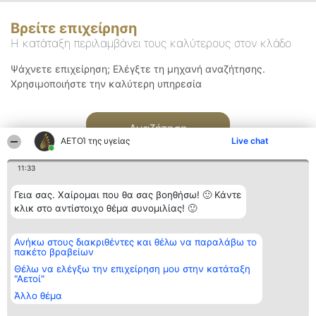
Βρείτε επιχείρηση
Η κατάταξη περιλαμβάνει τους καλύτερους στον κλάδο
Ψάχνετε επιχείρηση; Ελέγξτε τη μηχανή αναζήτησης.
Χρησιμοποιήστε την καλύτερη υπηρεσία
Αναζήτηση
ΑΕΤΟΊ της υγείας
Live chat
11:33
Γεια σας. Χαίρομαι που θα σας βοηθήσω! 🙂 Κάντε
κλικ στο αντίστοιχο θέμα συνομιλίας! 🙂
Διοργανωτής της
Κατάταξη
Επικοινωνία
Ανήκω στους διακριθέντες και θέλω να παραλάβω το
κατάταξης
Διακριθέντες
Επικοινωνία
πακέτο βραβείων
BEAUTIFUL COMPANY
Λίστα όλων
Μονοπρόσωπη ΙΚΕ
των
Θέλω να ελέγξω την επιχείρηση μου στην κατάταξη
ΤΗΛ. ΕΠΙΚΟΙΝΩΝΙΑΣ:
διακριθέντων
"Αετοί"
2104128019
Μεθοδολογία
Άλλο θέμα
email:
Όροι &
aetoi@beautifulcompany.co
προϋποθέσεις