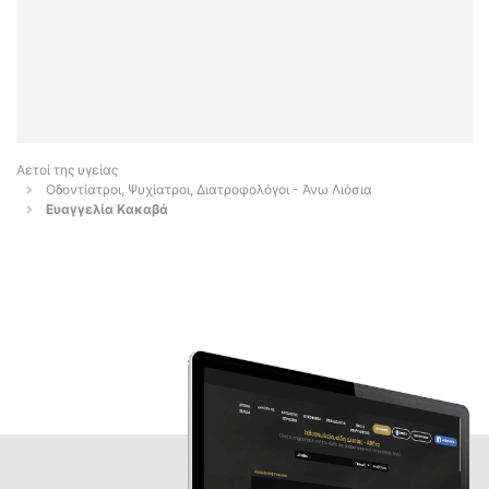
Αετοί της υγείας
Οδοντίατροι, Ψυχίατροι, Διατροφολόγοι - Άνω Λιόσια
Ευαγγελία Κακαβά