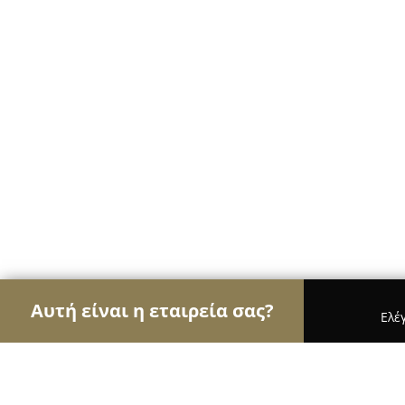
Αυτή είναι η εταιρεία σας?
Ελέ
Αετοί της υγείας
Οδοντίατροι, Ψυχίατροι, Διατ