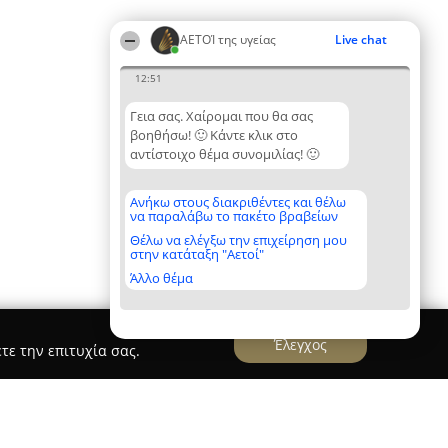
ΑΕΤΟΊ της υγείας
Live chat
12:51
Γεια σας. Χαίρομαι που θα σας
βοηθήσω! 🙂 Κάντε κλικ στο
αντίστοιχο θέμα συνομιλίας! 🙂
Ανήκω στους διακριθέντες και θέλω
να παραλάβω το πακέτο βραβείων
Θέλω να ελέγξω την επιχείρηση μου
στην κατάταξη "Αετοί"
Άλλο θέμα
Έλεγχος
τε την επιτυχία σας.