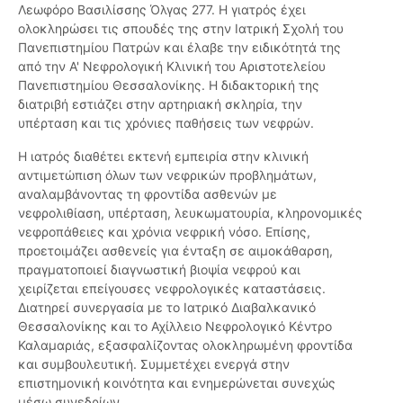
Λεωφόρο Βασιλίσσης Όλγας 277. Η γιατρός έχει
ολοκληρώσει τις σπουδές της στην Ιατρική Σχολή του
Πανεπιστημίου Πατρών και έλαβε την ειδικότητά της
από την Α' Νεφρολογική Κλινική του Αριστοτελείου
Πανεπιστημίου Θεσσαλονίκης. Η διδακτορική της
διατριβή εστιάζει στην αρτηριακή σκληρία, την
υπέρταση και τις χρόνιες παθήσεις των νεφρών.
Η ιατρός διαθέτει εκτενή εμπειρία στην κλινική
αντιμετώπιση όλων των νεφρικών προβλημάτων,
αναλαμβάνοντας τη φροντίδα ασθενών με
νεφρολιθίαση, υπέρταση, λευκωματουρία, κληρονομικές
νεφροπάθειες και χρόνια νεφρική νόσο. Επίσης,
προετοιμάζει ασθενείς για ένταξη σε αιμοκάθαρση,
πραγματοποιεί διαγνωστική βιοψία νεφρού και
χειρίζεται επείγουσες νεφρολογικές καταστάσεις.
Διατηρεί συνεργασία με το Ιατρικό Διαβαλκανικό
Θεσσαλονίκης και το Αχίλλειο Νεφρολογικό Κέντρο
Καλαμαριάς, εξασφαλίζοντας ολοκληρωμένη φροντίδα
και συμβουλευτική. Συμμετέχει ενεργά στην
επιστημονική κοινότητα και ενημερώνεται συνεχώς
μέσω συνεδρίων.