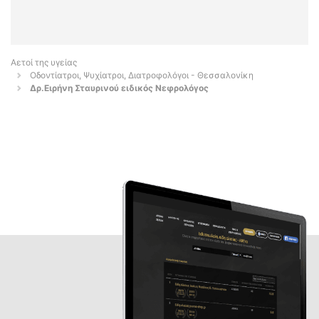
Αετοί της υγείας
Οδοντίατροι, Ψυχίατροι, Διατροφολόγοι - Θεσσαλονίκη
Δρ.Ειρήνη Σταυρινού ειδικός Νεφρολόγος