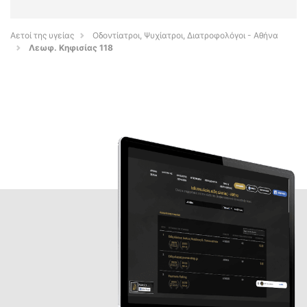
Αετοί της υγείας
Οδοντίατροι, Ψυχίατροι, Διατροφολόγοι - Αθήνα
Λεωφ. Κηφισίας 118