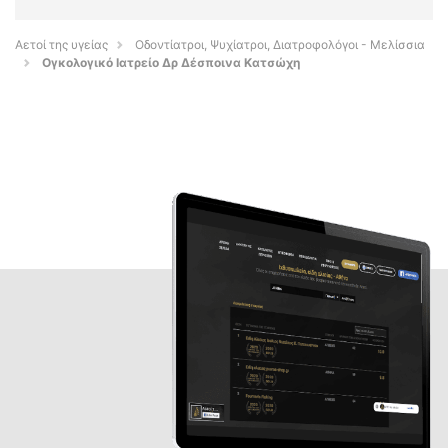
Αετοί της υγείας
Οδοντίατροι, Ψυχίατροι, Διατροφολόγοι - Μελίσσια
Ογκολογικό Ιατρείο Δρ Δέσποινα Κατσώχη