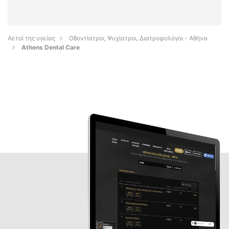
Αετοί της υγείας
Οδοντίατροι, Ψυχίατροι, Διατροφολόγοι - Αθήνα
Athens Dental Care