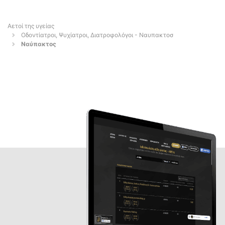
Αετοί της υγείας
Οδοντίατροι, Ψυχίατροι, Διατροφολόγοι - Ναυπακτοσ
Ναύπακτος