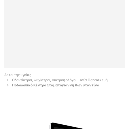
Αετοί της υγείας
Οδοντίατροι, Ψυχίατροι, Διατροφολόγοι - Αγία Παρασκευή
Ποδολογικό Κέντρο Σταματόγιαννη Κωνσταντίνα