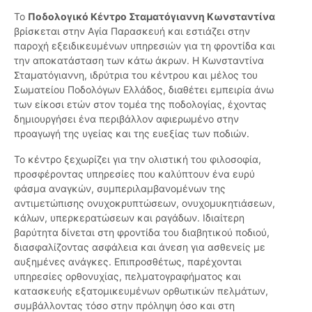
Το
Ποδολογικό Κέντρο Σταματόγιαννη Κωνσταντίνα
βρίσκεται στην Αγία Παρασκευή και εστιάζει στην
παροχή εξειδικευμένων υπηρεσιών για τη φροντίδα και
την αποκατάσταση των κάτω άκρων. Η Κωνσταντίνα
Σταματόγιαννη, ιδρύτρια του κέντρου και μέλος του
Σωματείου Ποδολόγων Ελλάδος, διαθέτει εμπειρία άνω
των είκοσι ετών στον τομέα της ποδολογίας, έχοντας
δημιουργήσει ένα περιβάλλον αφιερωμένο στην
προαγωγή της υγείας και της ευεξίας των ποδιών.
Το κέντρο ξεχωρίζει για την ολιστική του φιλοσοφία,
προσφέροντας υπηρεσίες που καλύπτουν ένα ευρύ
φάσμα αναγκών, συμπεριλαμβανομένων της
αντιμετώπισης ονυχοκρυπτώσεων, ονυχομυκητιάσεων,
κάλων, υπερκερατώσεων και ραγάδων. Ιδιαίτερη
βαρύτητα δίνεται στη φροντίδα του διαβητικού ποδιού,
διασφαλίζοντας ασφάλεια και άνεση για ασθενείς με
αυξημένες ανάγκες. Επιπροσθέτως, παρέχονται
υπηρεσίες ορθονυχίας, πελματογραφήματος και
κατασκευής εξατομικευμένων ορθωτικών πελμάτων,
συμβάλλοντας τόσο στην πρόληψη όσο και στη