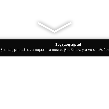
Συγχαρητήρια!
γξτε πώς μπορείτε να πάρετε το πακέτο βραβείων, για να απολαύσε
ροφολόγοι - Αθήνα
Χριστόφορος Σ. Κωτούλας
Σχετικά με την εταιρεία:
Ο
Χριστόφορος Σ. Κωτούλας
μακρά εμπειρία και σημαντική 