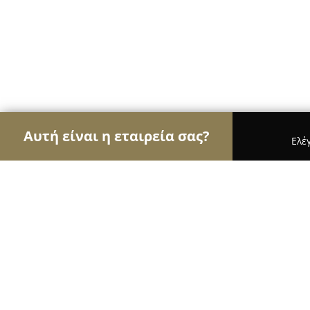
Αυτή είναι η εταιρεία σας?
Ελέ
Αετοί της υγείας
Οδοντίατροι, Ψυχίατροι, Διατ
Χριστόφορος Σ. Κωτούλας