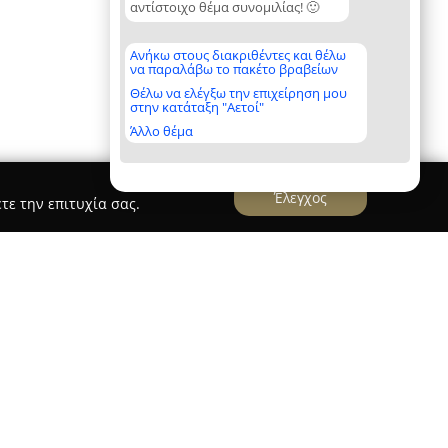
αντίστοιχο θέμα συνομιλίας! 🙂
Ανήκω στους διακριθέντες και θέλω
να παραλάβω το πακέτο βραβείων
Θέλω να ελέγξω την επιχείρηση μου
στην κατάταξη "Αετοί"
Άλλο θέμα
Έλεγχος
τε την επιτυχία σας.
είναι καταξιωμένος καρδιοθωρακοχειρουργός με
εξειδίκευση στον χώρο της υγείας. Η