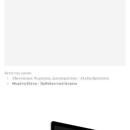
Αετοί της υγείας
Οδοντίατροι, Ψυχίατροι, Διατροφολόγοι - Αλεξανδρούπολη
Μερέτη Ελένη - Ορθοδοντικό Ιατρείο