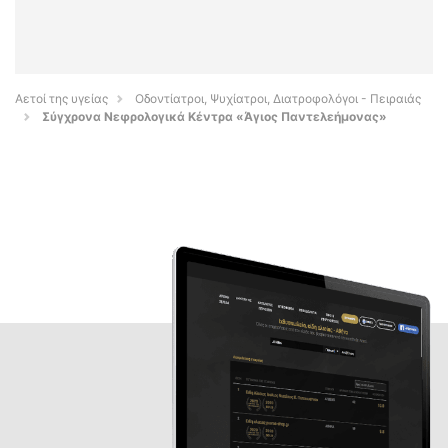
Αετοί της υγείας
Οδοντίατροι, Ψυχίατροι, Διατροφολόγοι - Πειραιάς
Σύγχρονα Νεφρολογικά Κέντρα «Άγιος Παντελεήμονας»